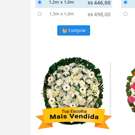
1,2m x 1,0m
446,00
R$
1,5m x 1,0m
498,00
R$
Comprar