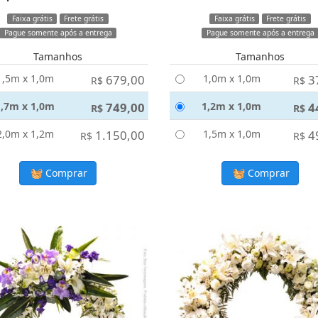
Faixa grátis
Frete grátis
Faixa grátis
Frete grátis
Pague somente após a entrega
Pague somente após a entrega
Tamanhos
Tamanhos
1,5m x 1,0m
679,00
1,0m x 1,0m
3
R$
R$
1,7m x 1,0m
749,00
1,2m x 1,0m
4
R$
R$
2,0m x 1,2m
1.150,00
1,5m x 1,0m
4
R$
R$
Comprar
Comprar