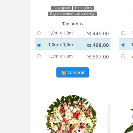
Faixa grátis
Frete grátis
Pague somente após a entrega
Tamanhos
1,0m x 1,0m
446,00
R$
1,2m x 1,0m
498,00
R$
1,5m x 1,0m
597,00
R$
Comprar