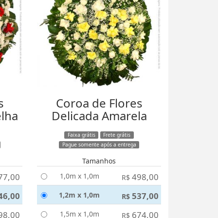
s
Coroa de Flores
elha
Delicada Amarela
Faixa grátis
Frete grátis
Pague somente após a entrega
Tamanhos
77,00
1,0m x 1,0m
498,00
R$
46,00
1,2m x 1,0m
537,00
R$
98,00
1,5m x 1,0m
674,00
R$