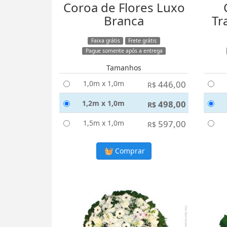
Coroa de Flores Luxo
Branca
Tr
Faixa grátis
Frete grátis
Pague somente após a entrega
Tamanhos
1,0m x 1,0m
446,00
R$
1,2m x 1,0m
498,00
R$
1,5m x 1,0m
597,00
R$
Comprar