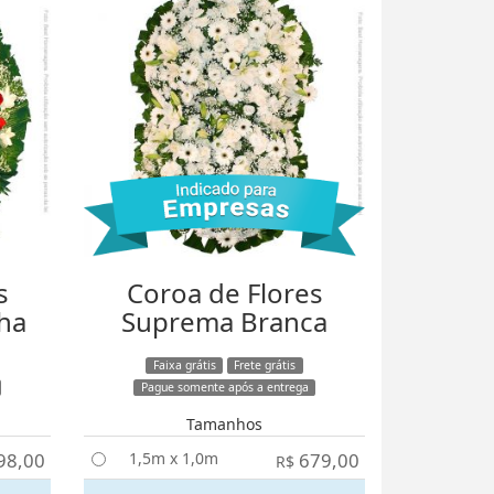
s
Coroa de Flores
ha
Suprema Branca
Faixa grátis
Frete grátis
Pague somente após a entrega
Tamanhos
98,00
1,5m x 1,0m
679,00
R$