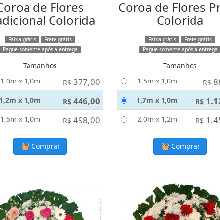
Coroa de Flores
Coroa de Flores P
adicional Colorida
Colorida
Faixa grátis
Frete grátis
Faixa grátis
Frete grátis
Pague somente após a entrega
Pague somente após a entrega
Tamanhos
Tamanhos
1,0m x 1,0m
377,00
1,5m x 1,0m
8
R$
R$
1,2m x 1,0m
446,00
1,7m x 1,0m
1.1
R$
R$
1,5m x 1,0m
498,00
2,0m x 1,2m
1.4
R$
R$
Comprar
Comprar