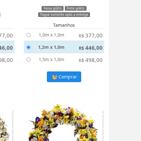
Faixa grátis
Frete grátis
Pague somente após a entrega
Tamanhos
77,00
1,0m x 1,0m
377,00
R$
46,00
1,2m x 1,0m
446,00
R$
98,00
1,5m x 1,0m
498,00
R$
Comprar