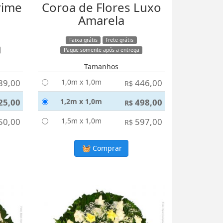
rime
Coroa de Flores Luxo
Amarela
Faixa grátis
Frete grátis
Pague somente após a entrega
Tamanhos
89,00
1,0m x 1,0m
446,00
R$
25,00
1,2m x 1,0m
498,00
R$
50,00
1,5m x 1,0m
597,00
R$
Comprar