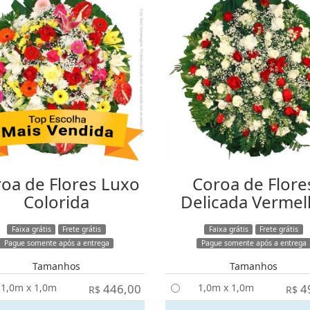
oa de Flores Luxo
Coroa de Flore
Colorida
Delicada Vermel
Faixa grátis
Frete grátis
Faixa grátis
Frete grátis
Pague somente após a entrega
Pague somente após a entrega
Tamanhos
Tamanhos
1,0m x 1,0m
446,00
1,0m x 1,0m
4
R$
R$