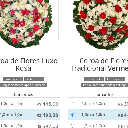
oa de Flores Luxo
Coroa de Flore
Rosa
Tradicional Verm
Faixa grátis
Frete grátis
Faixa grátis
Frete grátis
Pague somente após a entrega
Pague somente após a entrega
Tamanhos
Tamanhos
1,0m x 1,0m
446,00
1,0m x 1,0m
3
R$
R$
1,2m x 1,0m
498,00
1,2m x 1,0m
4
R$
R$
1,5m x 1,0m
597,00
1,5m x 1,0m
4
R$
R$