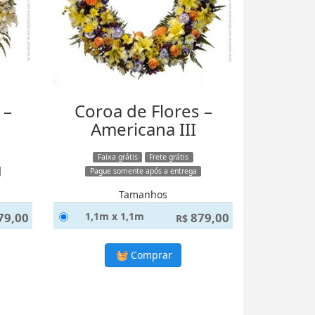
 –
Coroa de Flores –
Americana III
Faixa grátis
Frete grátis
Pague somente após a entrega
Tamanhos
79,00
1,1m x 1,1m
879,00
R$
Comprar