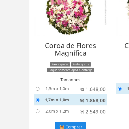
Coroa de Flores
C
Magnífica
Faixa grátis
Frete grátis
Pague somente após a entrega
Tamanhos
1,5m x 1,0m
1.648,00
R$
1,7m x 1,0m
1.868,00
R$
2,0m x 1,2m
2.549,00
R$
Comprar