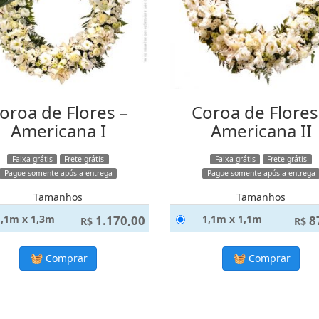
oroa de Flores –
Coroa de Flores
Americana I
Americana II
Faixa grátis
Frete grátis
Faixa grátis
Frete grátis
Pague somente após a entrega
Pague somente após a entrega
Tamanhos
Tamanhos
1,1m x 1,3m
1.170,00
1,1m x 1,1m
8
R$
R$
Comprar
Comprar