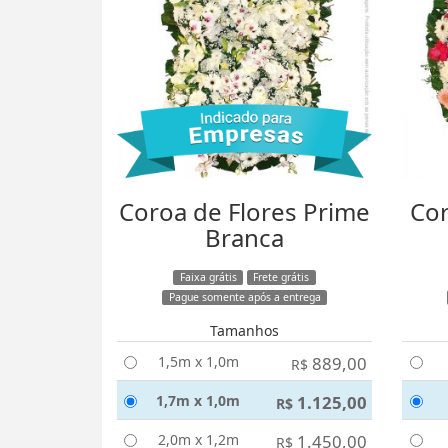
Coroa de Flores Prime
Cor
Branca
Faixa grátis
Frete grátis
Pague somente após a entrega
Tamanhos
1,5m x 1,0m
889,00
R$
1,7m x 1,0m
1.125,00
R$
2,0m x 1,2m
1.450,00
R$